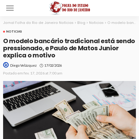
Jornal Folha do Rio de Janeiro Notícias
>
Blog
>
Noticias
>
O modelo bancário tradicional está sendo pressionado, e Paulo de Matos Junior explica o motivo
NOTICIAS
O modelo bancário tradicional está sendo
pressionado, e Paulo de Matos Junior
explica o motivo
17/02/2026
Diego Velázquez
Postado em
fev. 17, 2026 at 7:00 am