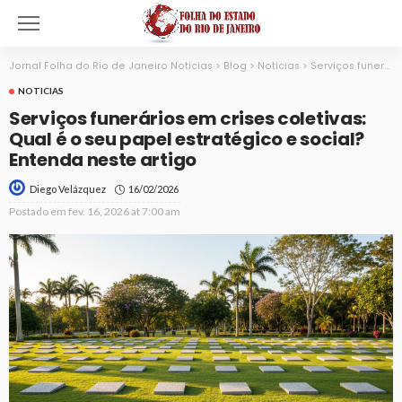
Jornal Folha do Rio de Janeiro Notícias
>
Blog
>
Noticias
>
Serviços funerários em crises coletivas: Qual é o seu papel estratégico e social? Entenda neste artigo
NOTICIAS
Serviços funerários em crises coletivas:
Qual é o seu papel estratégico e social?
Entenda neste artigo
16/02/2026
Diego Velázquez
Postado em
fev. 16, 2026 at 7:00 am