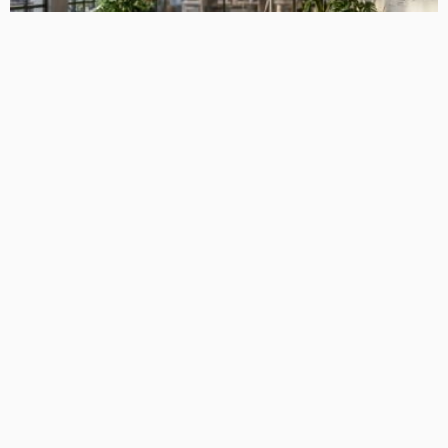
NOTICIAS
Cultura de inovação: conheça os erros mais comuns que
travam as empresas
20/07/2026
51
Diego Velázquez