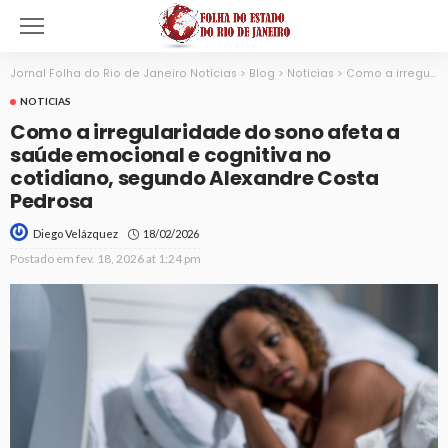
Jornal Folha do Rio de Janeiro Notícias
>
Blog
>
Noticias
>
Como a irregularidade do sono afeta a saúde emocional e cognitiva no cotidiano, segundo Alexandre Costa Pedrosa
NOTICIAS
Como a irregularidade do sono afeta a
saúde emocional e cognitiva no
cotidiano, segundo Alexandre Costa
Pedrosa
18/02/2026
Diego Velázquez
Postado em
fev. 18, 2026 at 1:24 pm