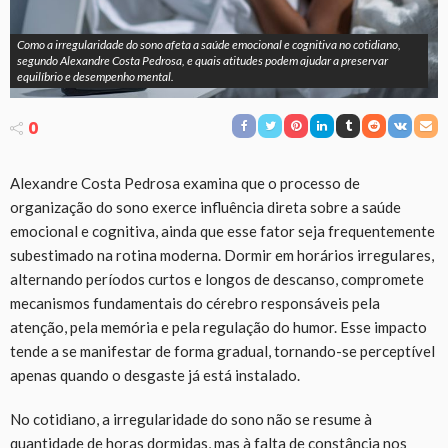
Como a irregularidade do sono afeta a saúde emocional e cognitiva no cotidiano,
segundo Alexandre Costa Pedrosa, e quais atitudes podem ajudar a preservar
equilíbrio e desempenho mental.
0
Alexandre Costa Pedrosa examina que o processo de
organização do sono exerce influência direta sobre a saúde
emocional e cognitiva, ainda que esse fator seja frequentemente
subestimado na rotina moderna. Dormir em horários irregulares,
alternando períodos curtos e longos de descanso, compromete
mecanismos fundamentais do cérebro responsáveis pela
atenção, pela memória e pela regulação do humor. Esse impacto
tende a se manifestar de forma gradual, tornando-se perceptível
apenas quando o desgaste já está instalado.
No cotidiano, a irregularidade do sono não se resume à
quantidade de horas dormidas, mas à falta de constância nos