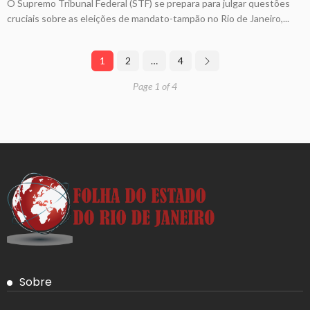
O Supremo Tribunal Federal (STF) se prepara para julgar questões
cruciais sobre as eleições de mandato-tampão no Rio de Janeiro,...
1
2
…
4
Page 1 of 4
Sobre