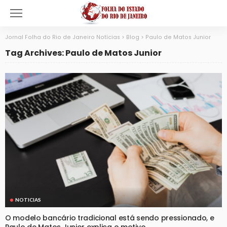
Jornal Folha do Rio de Janeiro Notícias
>
Blog
>
Paulo de Matos Junior
Tag Archives: Paulo de Matos Junior
NOTICIAS
O modelo bancário tradicional está sendo pressionado, e
Paulo de Matos Junior explica o motivo