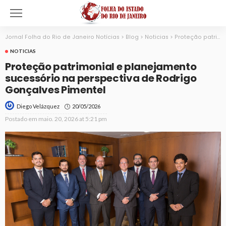
Jornal Folha do Rio de Janeiro Notícias
>
Blog
>
Noticias
>
Proteção patrimonial e planejamento sucessório na perspectiva de Rodrigo Gonçalves Pimentel
NOTICIAS
Proteção patrimonial e planejamento
sucessório na perspectiva de Rodrigo
Gonçalves Pimentel
20/05/2026
Diego Velázquez
Postado em
maio. 20, 2026 at 5:21 pm