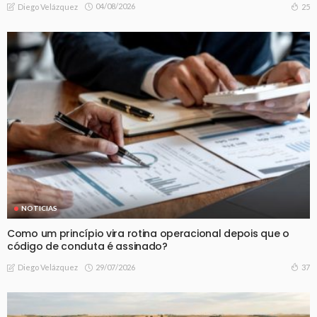
04/08/2026
25
Diego Velázquez
NOTICIAS
Como um princípio vira rotina operacional depois que o
código de conduta é assinado?
29/07/2026
37
Diego Velázquez