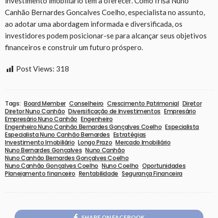
investimento imobiliário tem a oferecer. Como frisa Nuno
Canhão Bernardes Goncalves Coelho, especialista no assunto,
ao adotar uma abordagem informada e diversificada, os
investidores podem posicionar-se para alcançar seus objetivos
financeiros e construir um futuro próspero.
Post Views:
318
Tags:
Board Member
Conselheiro
Crescimento Patrimonial
Diretor
Diretor Nuno Canhão
Diversificação de Investimentos
Empresário
Empresário Nuno Canhão
Engenheiro
Engenheiro Nuno Canhão Bernardes Gonçalves Coelho
Especialista
Especialista Nuno Canhão Bernardes
Estratégias
Investimento Imobiliário
Longo Prazo
Mercado Imobiliário
Nuno Bernardes Gonçalves
Nuno Canhão
Nuno Canhão Bernardes Gonçalves Coelho
Nuno Canhão Gonçalves Coelho
Nuno Coelho
Oportunidades
Planejamento financeiro
Rentabilidade
Segurança Financeira
SHARE ON FACEBOOK