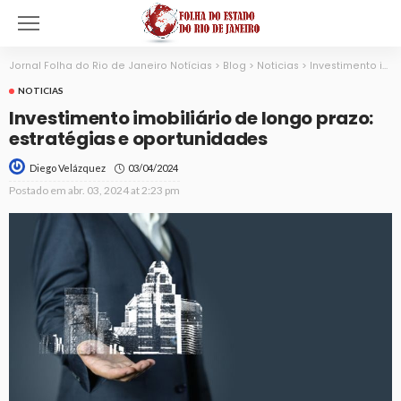
Jornal Folha do Rio de Janeiro Notícias
>
Blog
>
Noticias
>
Investimento imobiliário de longo prazo: estratégias e oportunidades
NOTICIAS
Investimento imobiliário de longo prazo:
estratégias e oportunidades
03/04/2024
Diego Velázquez
Postado em
abr. 03, 2024 at 2:23 pm