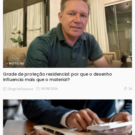
NOTICIAS
Grade de proteção residencial: por que o desenho
influencia mais que o material?
04/08/2026
26
Diego Velázquez