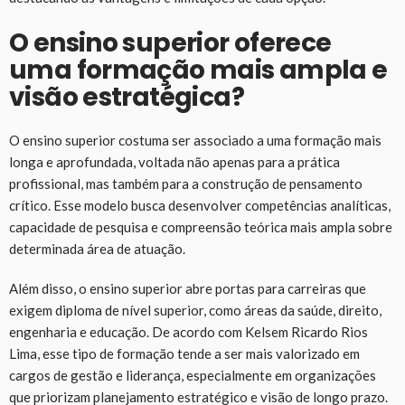
O ensino superior oferece
uma formação mais ampla e
visão estratégica?
O ensino superior costuma ser associado a uma formação mais
longa e aprofundada, voltada não apenas para a prática
profissional, mas também para a construção de pensamento
crítico. Esse modelo busca desenvolver competências analíticas,
capacidade de pesquisa e compreensão teórica mais ampla sobre
determinada área de atuação.
Além disso, o ensino superior abre portas para carreiras que
exigem diploma de nível superior, como áreas da saúde, direito,
engenharia e educação. De acordo com Kelsem Ricardo Rios
Lima, esse tipo de formação tende a ser mais valorizado em
cargos de gestão e liderança, especialmente em organizações
que priorizam planejamento estratégico e visão de longo prazo.