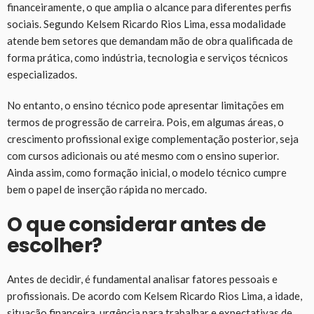
financeiramente, o que amplia o alcance para diferentes perfis
sociais. Segundo Kelsem Ricardo Rios Lima, essa modalidade
atende bem setores que demandam mão de obra qualificada de
forma prática, como indústria, tecnologia e serviços técnicos
especializados.
No entanto, o ensino técnico pode apresentar limitações em
termos de progressão de carreira. Pois, em algumas áreas, o
crescimento profissional exige complementação posterior, seja
com cursos adicionais ou até mesmo com o ensino superior.
Ainda assim, como formação inicial, o modelo técnico cumpre
bem o papel de inserção rápida no mercado.
O que considerar antes de
escolher?
Antes de decidir, é fundamental analisar fatores pessoais e
profissionais. De acordo com Kelsem Ricardo Rios Lima, a idade,
situação financeira, urgência para trabalhar e expectativas de