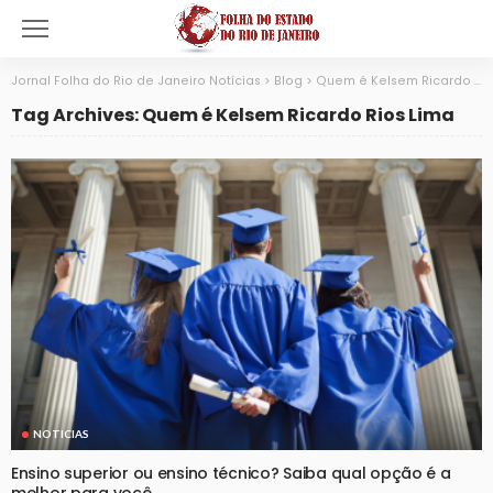
Jornal Folha do Rio de Janeiro Notícias
>
Blog
>
Quem é Kelsem Ricardo Rios Lima
Tag Archives: Quem é Kelsem Ricardo Rios Lima
NOTICIAS
Ensino superior ou ensino técnico? Saiba qual opção é a
melhor para você