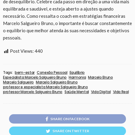
de desequilíbrio. Celebre cada passo em direção a uma vida mais
equilibrada e saudável, e esteja aberto a ajustes quando
necessário. Como ressalta o coach em estratégias financeiras
Marcelo Salgueiro Bruno, o importante é buscar constantemente
o equilíbrio que melhor atenda às suas necessidades e objetivos
pessoais.
Post Views:
440
Tags:
bem-estar
Conexão Pessoal
Equilíbrio
Especialista Marcelo Salgueiro Bruno
Harmonia
Marcelo Bruno
Marcelo Salgueiro
Marcelo Salgueiro Bruno
professor e especialista Marcelo Salgueiro Bruno
professor Marcelo Salgueiro Bruno
Saúde Mental
Vida Digital
Vida Real
SHARE ON FACEBOOK
SHARE ON TWITTER