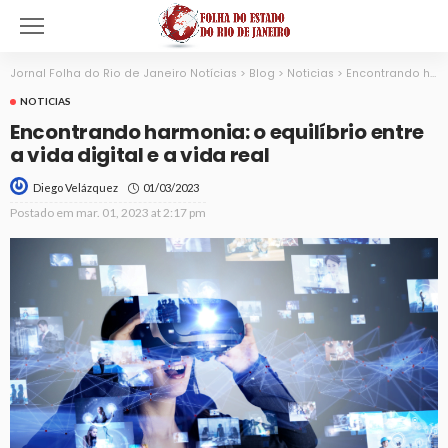
Jornal Folha do Rio de Janeiro Notícias
>
Blog
>
Noticias
>
Encontrando harmonia: o equilíbrio entre a vida digital e a vida real
NOTICIAS
Encontrando harmonia: o equilíbrio entre
a vida digital e a vida real
01/03/2023
Diego Velázquez
Postado em
mar. 01, 2023 at 2:17 pm