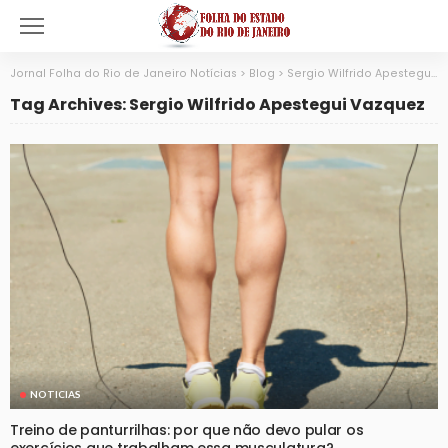
Jornal Folha do Rio de Janeiro Notícias
>
Blog
>
Sergio Wilfrido Apestegui Vazquez
Tag Archives: Sergio Wilfrido Apestegui Vazquez
NOTICIAS
Treino de panturrilhas: por que não devo pular os
exercícios que trabalham essa musculatura?