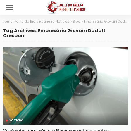
Jornal Folha do Rio de Janeiro Notícias
>
Blog
>
Empresário Giovani Dadalt Crespani
Tag Archives: Empresário Giovani Dadalt
Crespani
NOTICIAS
Você sabe quais são as diferenças entre etanol e o