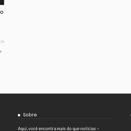
do
136
a
o
Sobre
Aqui, você encontra mais do que notícias –