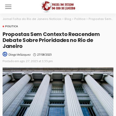
Jornal Folha do Rio de Janeiro Notícias
>
Blog
>
Politica
>
Propostas Sem Contexto Reacendem Debate Sobre Prioridades no Rio de Janeiro
POLITICA
Propostas Sem Contexto Reacendem
Debate Sobre Prioridades no Rio de
Janeiro
27/08/2025
Diego Velázquez
Postado em
ago. 27, 2025 at 1:55 pm