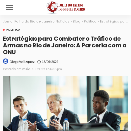
Jornal Folha do Rio de Janeiro Notícias
>
Blog
>
Politica
>
Estratégias para Combater o Tráfico de Armas no Rio de Janeiro: A Parceria com a ONU
POLITICA
Estratégias para Combater o Tráfico de
Armas no Rio de Janeiro: A Parceria com a
ONU
13/05/2025
Diego Velázquez
Postado em
maio. 13, 2025 at 4:38 pm