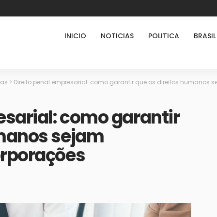
INICIO
NOTICIAS
POLITICA
BRASIL
ias
>
Direito penal empresarial: como garantir que os direitos humanos 
esarial: como garantir
umanos sejam
orporações