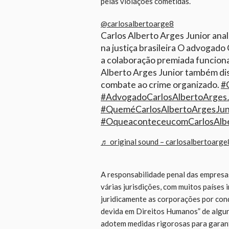
pelas violações cometidas.
@carlosalbertoarge8
Carlos Alberto Arges Junior ana
na justiça brasileira O advogado
a colaboração premiada funciona,
Alberto Arges Junior também di
combate ao crime organizado.
#
#AdvogadoCarlosAlbertoArges
#QueméCarlosAlbertoArgesJun
#OqueaconteceucomCarlosAlbe
♬ original sound – carlosalbertoarge
A responsabilidade penal das empresa
várias jurisdições, com muitos países
juridicamente as corporações por condu
devida em Direitos Humanos” de algun
adotem medidas rigorosas para garant