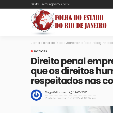
Sexta-Feira, Agosto 7, 2026
Jornal Folha do Rio de Janeiro Notícias
>
Blog
>
Notic
NOTICIAS
Direito penal empr
que os direitos h
respeitados nas c
17/03/2025
Diego Velázquez
Postado em
mar. 17, 2025 at 10:07 am