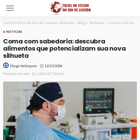
Jornal Folha do Rio de Janeiro Notícias
>
Blog
>
Noticias
>
Coma com sabedoria: descubra alimentos que potencializam sua nova silhueta
NOTICIAS
Coma com sabedoria: descubra
alimentos que potencializam sua nova
silhueta
12/12/2024
Diego Velázquez
Postado em
dez. 12, 2024 at 7:00 am