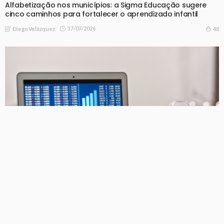
Alfabetização nos municípios: a Sigma Educação sugere
cinco caminhos para fortalecer o aprendizado infantil
17/07/2026
48
Diego Velázquez
NOTICIAS
Do dado bruto à decisão: a jornada analítica dentro de
uma grande empresa que a Vert Analytics ajuda a construir
14/07/2026
46
Diego Velázquez