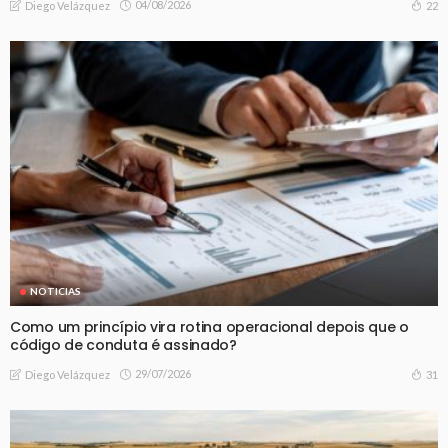
04/08/2026
22
Diego Velázquez
NOTICIAS
Como um princípio vira rotina operacional depois que o
código de conduta é assinado?
29/07/2026
31
Diego Velázquez