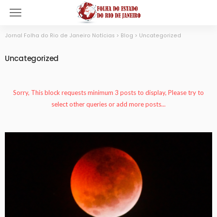
Jornal Folha do Rio de Janeiro Notícias
>
Blog
>
Uncategorized
Uncategorized
Sorry, This block requests minimum 3 posts to display, Please try to
select other queries or add more posts...