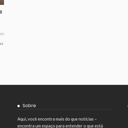
s
889
as
Sobre
Aqui, você encontra mais do que notícias –
encontra um espaço para entender o que está