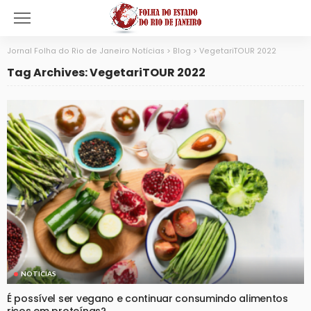
Jornal Folha do Rio de Janeiro Notícias
>
Blog
>
VegetariTOUR 2022
Tag Archives: VegetariTOUR 2022
NOTICIAS
É possível ser vegano e continuar consumindo alimentos
ricos em proteínas?