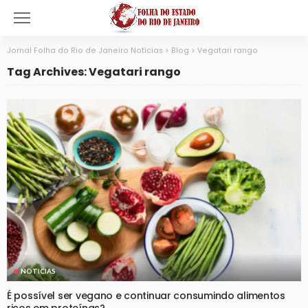
Jornal Folha do Rio de Janeiro Notícias
>
Blog
>
Vegatari rango
Tag Archives: Vegatari rango
NOTICIAS
É possível ser vegano e continuar consumindo alimentos
ricos em proteínas?