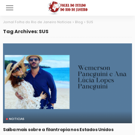
Jornal Folha do Rio de Janeiro Notícias
>
Blog
>
SUS
Tag Archives: SUS
NOTICIAS
Saiba mais sobre a filantropia nos Estados Unidos