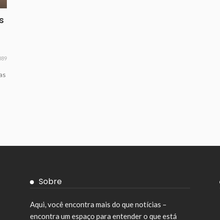
s
889
as
Sobre
Aqui, você encontra mais do que notícias –
encontra um espaço para entender o que está