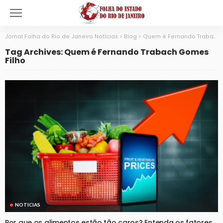
Jornal Folha do Rio de Janeiro Notícias
>
Blog
>
Quem é Fernando Trabach Gomes Filho
Tag Archives: Quem é Fernando Trabach Gomes
Filho
NOTICIAS
Por que os alimentos estão tão caros? Entenda os fatores