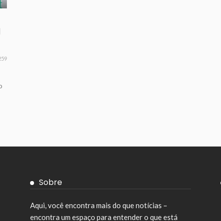
l
259
o
Sobre
Aqui, você encontra mais do que notícias –
encontra um espaço para entender o que está