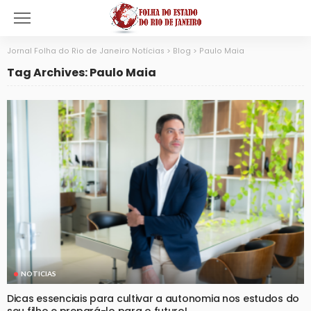
Jornal Folha do Rio de Janeiro Notícias
>
Blog
>
Paulo Maia
Tag Archives: Paulo Maia
NOTICIAS
Dicas essenciais para cultivar a autonomia nos estudos do
seu filho e prepará-lo para o futuro!