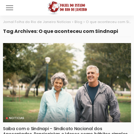
Jornal Folha do Rio de Janeiro Notícias
>
Blog
>
O que aconteceu com Sindnapi
Tag Archives: O que aconteceu com Sindnapi
NOTICIAS
Saiba com o Sindnapi – Sindicato Nacional dos
Aposentados, Pensionistas e Idosos como hábitos simples