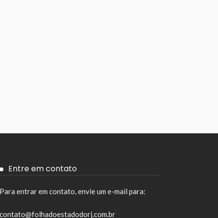
Entre em contato
Para entrar em contato, envie um e-mail para:
contato@folhadoestadodorj.com.br