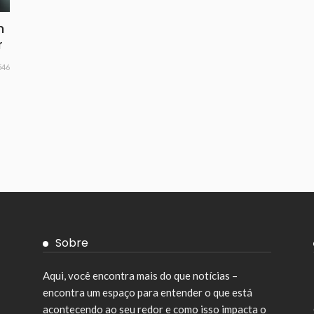
m
r
546
Sobre
Aqui, você encontra mais do que notícias –
encontra um espaço para entender o que está
acontecendo ao seu redor e como isso impacta o