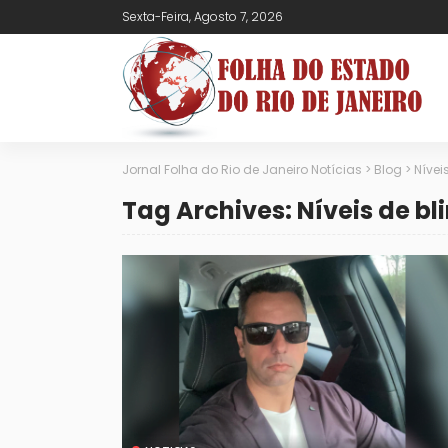
Sexta-Feira, Agosto 7, 2026
Jornal Folha do Rio de Janeiro Notícias
>
Blog
>
Nívei
Tag Archives: Níveis de b