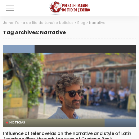
Jornal Folha do Rio de Janeiro Notícias
>
Blog
>
Narrative
Tag Archives: Narrative
NOTICIAS
Influence of telenovelas on the narrative and style of Latin
American films through the eyes of Gustavo Beck