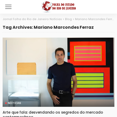
Jornal Folha do Rio de Janeiro Notícias
>
Blog
>
Mariano Marcondes Ferraz
Tag Archives: Mariano Marcondes Ferraz
NOTICIAS
Arte que fala: desvendando os segredos do mercado
contemporâneo