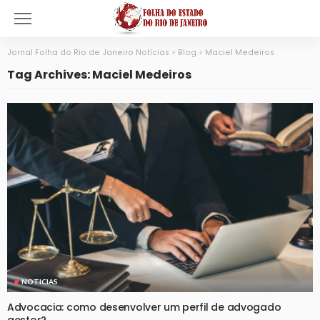
Jornal Folha do Rio de Janeiro Notícias
>
Blog
>
Maciel Medeiros
Tag Archives: Maciel Medeiros
NOTICIAS
Advocacia: como desenvolver um perfil de advogado
gestor?