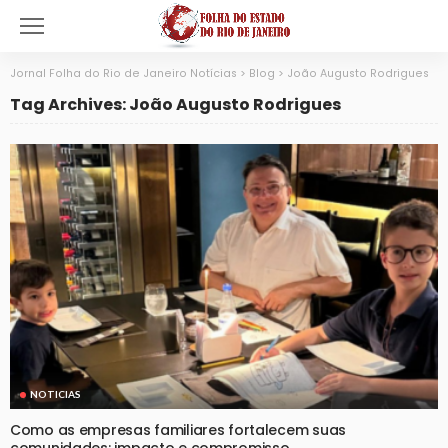
Jornal Folha do Rio de Janeiro Notícias
>
Blog
>
João Augusto Rodrigues
Tag Archives: João Augusto Rodrigues
NOTICIAS
Como as empresas familiares fortalecem suas
comunidades: impacto e compromisso