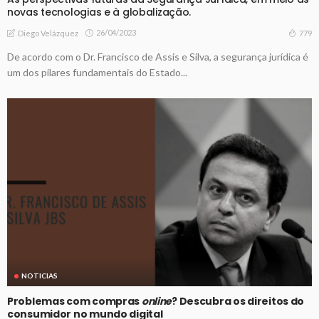
novas tecnologias e à globalização.
26/04/2023
779
Diego Velázquez
De acordo com o Dr. Francisco de Assis e Silva, a segurança jurídica é
um dos pilares fundamentais do Estado...
NOTICIAS
Problemas com compras
online
? Descubra os direitos do
consumidor no mundo digital