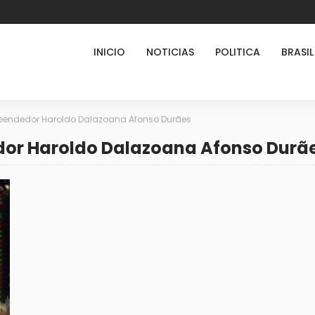
INICIO
NOTICIAS
POLITICA
BRASIL
eendedor Haroldo Dalazoana Afonso Durães
dor Haroldo Dalazoana Afonso Durã