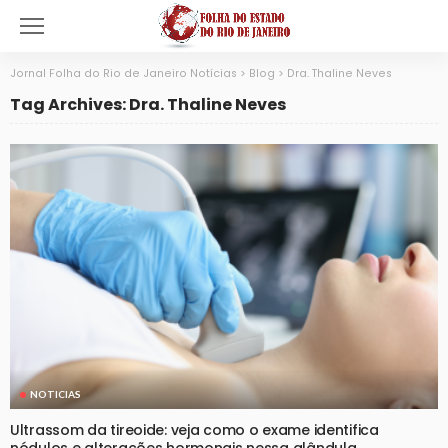
Jornal Folha do Rio de Janeiro Notícias
>
Blog
>
Dra. Thaline Neves
Tag Archives: Dra. Thaline Neves
NOTICIAS
Ultrassom da tireoide: veja como o exame identifica
nódulos e alterações hormonais nessa glândula