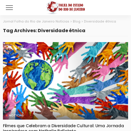
Jornal Folha do Rio de Janeiro Notícias
>
Blog
>
Diversidade étnica
Tag Archives: Diversidade étnica
NOTICIAS
Filmes que Celebram a Diversidade Cultural: Uma Jornada
Inspiradora com Nathalia Belletato