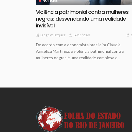
NOTICIAS
Violência patrimonial contra mulheres
negras: desvendando uma realidade
invisível
06/11/2023
Diego Velázquez
De acordo com a economista brasileira Cláudia
Angélica Martinez, a violência patrimonial contra
mulheres negras é uma realidade complexa e...