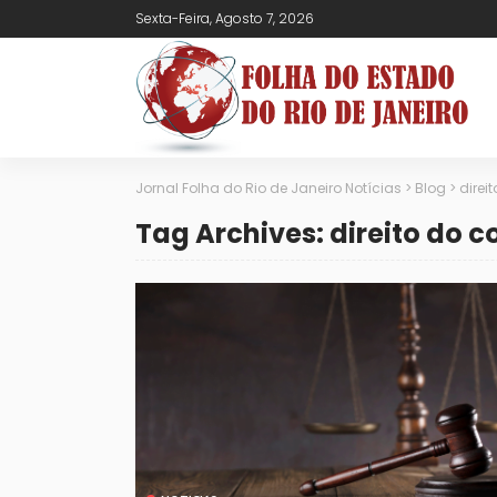
Sexta-Feira, Agosto 7, 2026
Jornal Folha do Rio de Janeiro Notícias
>
Blog
>
direi
Tag Archives: direito do 