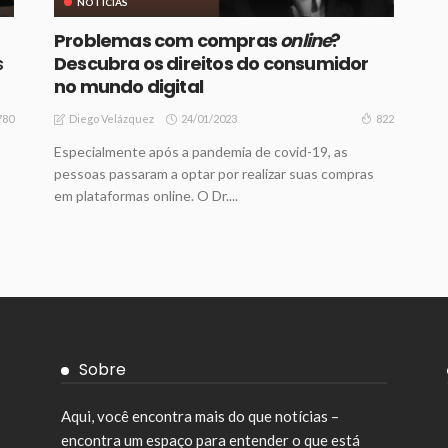
NOTICIAS
Problemas com compras
online
?
s
Descubra os direitos do consumidor
no mundo digital
24/01/2023
780
822
Diego Velázquez
Especialmente após a pandemia de covid-19, as
pessoas passaram a optar por realizar suas compras
em plataformas online. O Dr....
Sobre
Aqui, você encontra mais do que notícias –
encontra um espaço para entender o que está