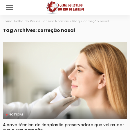
Jornal Folha do Rio de Janeiro Notícias
>
Blog
>
correção nasal
Tag Archives: correção nasal
NOTICIAS
A nova técnica da rinoplastia preservadora que vai mudar
a sua recuperação