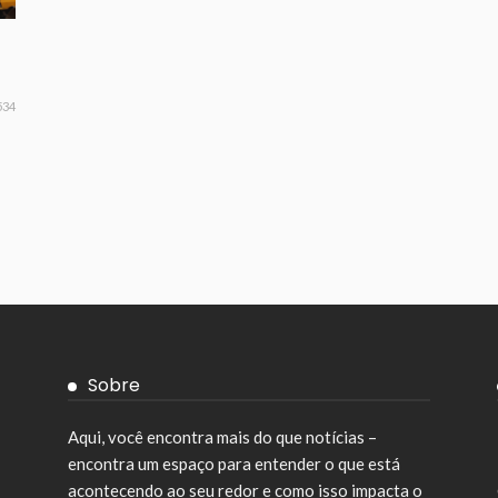
534
Sobre
Aqui, você encontra mais do que notícias –
encontra um espaço para entender o que está
acontecendo ao seu redor e como isso impacta o