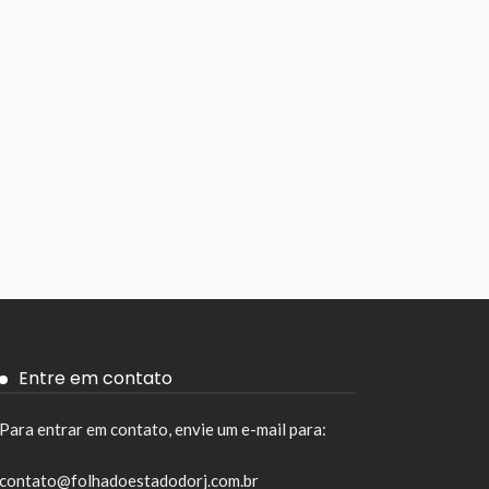
Entre em contato
Para entrar em contato, envie um e-mail para:
contato@folhadoestadodorj.com.br