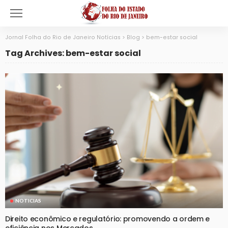
Jornal Folha do Rio de Janeiro Notícias
>
Blog
>
bem-estar social
Tag Archives: bem-estar social
NOTICIAS
Direito econômico e regulatório: promovendo a ordem e
eficiência nos Mercados