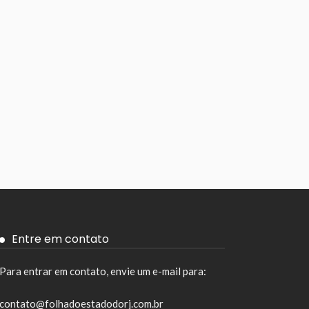
Entre em contato
Para entrar em contato, envie um e-mail para:
contato@folhadoestadodorj.com.br