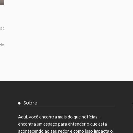
235
 de
Sobre
Aqui, você encontra mais do que notícias –
encontra um espaço para entender o que está
acontecendo ao seu redor e como isso impacta o