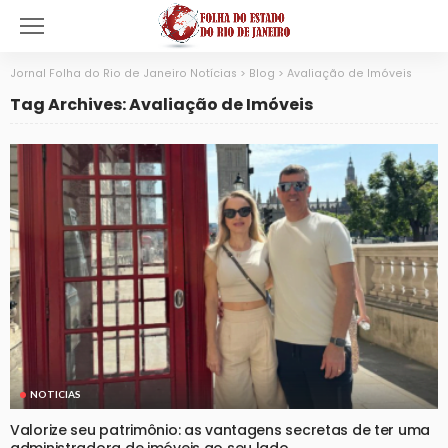
Jornal Folha do Rio de Janeiro Notícias
>
Blog
>
Avaliação de Imóveis
Tag Archives: Avaliação de Imóveis
NOTICIAS
Valorize seu patrimônio: as vantagens secretas de ter uma
administradora de imóveis ao seu lado