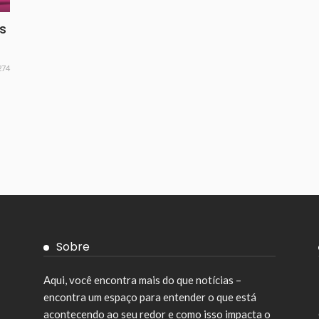
s
274
Sobre
Aqui, você encontra mais do que notícias –
encontra um espaço para entender o que está
acontecendo ao seu redor e como isso impacta o