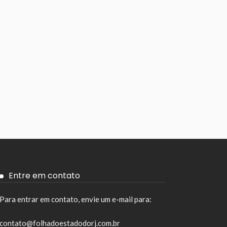
Entre em contato
Para entrar em contato, envie um e-mail para:
contato@folhadoestadodorj.com.br