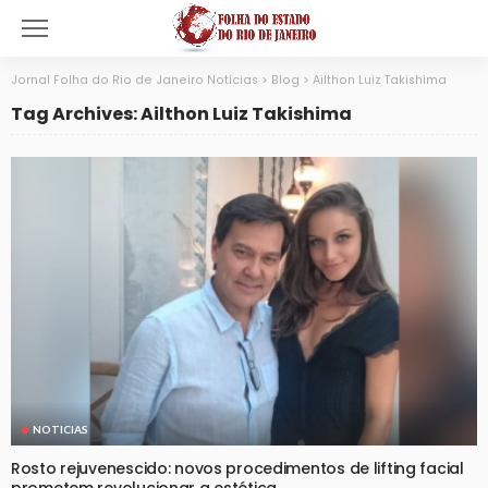
Jornal Folha do Rio de Janeiro Notícias
>
Blog
>
Ailthon Luiz Takishima
Tag Archives: Ailthon Luiz Takishima
NOTICIAS
Rosto rejuvenescido: novos procedimentos de lifting facial
prometem revolucionar a estética