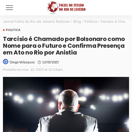
Jornal Folha do Rio de Janeiro Notícias
>
Blog
>
Politica
>
Tarcísio é Chamado por Bolsonaro como Nome para o Futuro e Confirma Presença em Ato no Rio por Anistia
POLITICA
Tarcísio é Chamado por Bolsonaro como
Nome para o Futuro e Confirma Presença
em Ato no Rio por Anistia
12/03/2025
Diego Velázquez
Postado em
mar. 12, 2025 at 12:34 pm