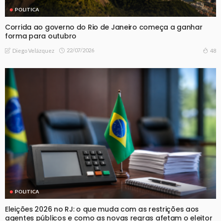
POLITICA
Corrida ao governo do Rio de Janeiro começa a ganhar
forma para outubro
22/07/2026
48
Diego Velázquez
POLITICA
Eleições 2026 no RJ: o que muda com as restrições aos
agentes públicos e como as novas regras afetam o eleitor