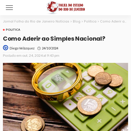
Jornal Folha do Rio de Janeiro Notícias
>
Blog
>
Politica
>
Como Aderir ao Simples Nacional?
POLITICA
Como Aderir ao Simples Nacional?
24/10/2024
Diego Velázquez
Postado em
out. 24, 2024 at 9:43 pm