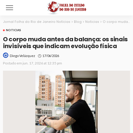
Jornal Folha do Rio de Janeiro Notícias
>
Blog
>
Noticias
>
O corpo muda antes da balança: os sinais invisíveis que indicam evolução física
NOTICIAS
O corpo muda antes da balança: os sinais
invisíveis que indicam evolução física
17/06/2026
Diego Velázquez
Postado em
jun. 17, 2026 at 12:35 pm