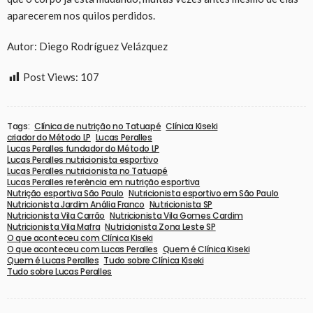
aparecerem nos quilos perdidos.
Autor: Diego Rodríguez Velázquez
Post Views:
107
Tags:
Clínica de nutrição no Tatuapé
Clínica Kiseki
criador do Método LP
Lucas Peralles
Lucas Peralles fundador do Método LP
Lucas Peralles nutricionista esportivo
Lucas Peralles nutricionista no Tatuapé
Lucas Peralles referência em nutrição esportiva
Nutrição esportiva São Paulo
Nutricionista esportivo em São Paulo
Nutricionista Jardim Anália Franco
Nutricionista SP
Nutricionista Vila Carrão
Nutricionista Vila Gomes Cardim
Nutricionista Vila Mafra
Nutricionista Zona Leste SP
O que aconteceu com Clínica Kiseki
O que aconteceu com Lucas Peralles
Quem é Clínica Kiseki
Quem é Lucas Peralles
Tudo sobre Clínica Kiseki
Tudo sobre Lucas Peralles